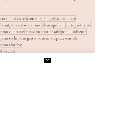
confiance en soi
conseil en image
estime de soi
beautyforexplorer
jolimoi
demaquillant
nettoyant peau
peau eclatante
peausaine
routinesoin
peau lumineuse
peau sèche
peau grasse
peau mixte
peau sensible
peau réactive
BEAUTÉ
Posts récents
Voir tout