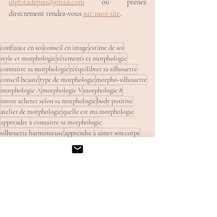
olghitadepias@gmail.com
 ou prenez 
directement rendez-vous 
sur mon site
.
confiance en soi
conseil en image
estime de soi
style et morphologie
vêtements et morphologie
connaitre sa morphologie
rééquilibrer sa silhouette
conseil beauté
type de morphologie
morpho-silhouette
morphologie A
morphologie V
morphologie 8
savoir acheter selon sa morphologie
body positive
atelier de morphologie
quelle est ma morphologie
apprendre à connaitre sa morphologie
silhouette harmonieuse
apprendre à aimer son corps
conseil mode
tendance mode
CONSEIL EN IMAGE