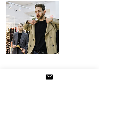
Politique d'annulation
Pour tout report de rendez-vous, merci de bien
vouloir respecter un délai de prévenance
minimum de 48 H
Coordonnées
0763851406