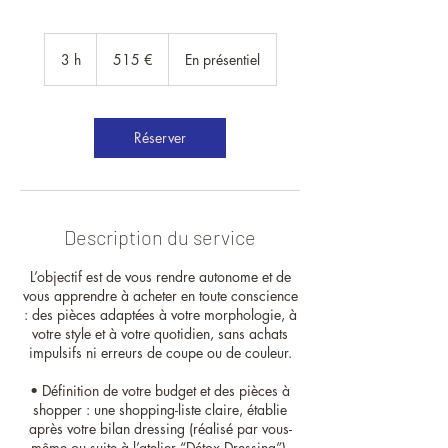
515
euros
3 h
3
515 €
En présentiel
h
Réserver
Description du service
L’objectif est de vous rendre autonome et de
vous apprendre à acheter en toute conscience
: des pièces adaptées à votre morphologie, à
votre style et à votre quotidien, sans achats
impulsifs ni erreurs de coupe ou de couleur.
• Définition de votre budget et des pièces à
shopper : une shopping-liste claire, établie
après votre bilan dressing (réalisé par vous-
même ou suite à l’atelier “Détox Dressing”).